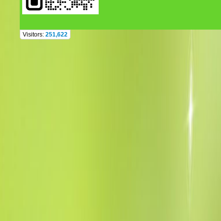
Visitors:
251,622