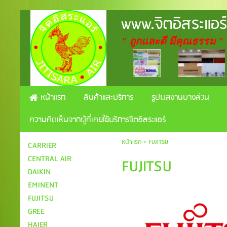
www.จิตอิสระแอร
" ถูกและดี มีคุณธรรม "
หน้าแรก
สินค้าและบริการ
รูปผลงานบางส่วน
ความคิดเห็นจากผู้ที่เคยใช้บริการจิตอิสระแอร์
หน้าแรก
>
FUJITSU
CARRIER
CENTRAL AIR
FUJITSU
DAIKIN
EMINENT
FUJITSU
GREE
HAIER