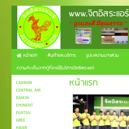
www.จิตอิสระแอร
" ถูกและดี มีคุณธรรม "
หน้าแรก
สินค้าและบริการ
รูปผลงานบางส่วน
ความคิดเห็นจากผู้ที่เคยใช้บริการจิตอิสระแอร์
หน้าแรก
CARRIER
CENTRAL AIR
DAIKIN
EMINENT
FUJITSU
GREE
HAIER