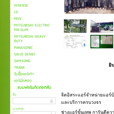
HISENSE
LG
MDV
MITSUBISHI ELECTRIC
MR.SLIM
MITSUBISHI HEAVY
DUTY
PANASONIC
SAIJO DENKI
SAMSUNG
ยิ
TRANE
รับซื้อแอร์เก่า
บริษัท จิตอ
แอร์มือสอง
" ถูกแ
แบบฟอร์มติดต่อกลับ
ชื่อ
จิตอิสระแอร์จำหน่ายแอร์บ้
และบริการครบวงจร
นามสกุล
ช่างแอร์ขั้นเทพ การันตี